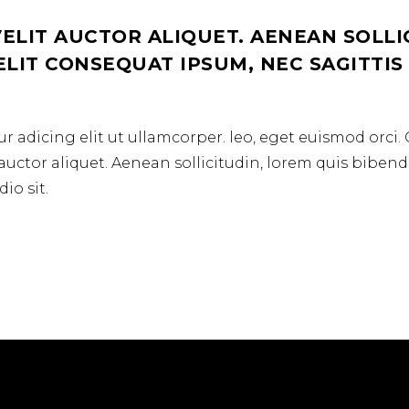
VELIT AUCTOR ALIQUET. AENEAN SOLLI
LIT CONSEQUAT IPSUM, NEC SAGITTIS S
r adicing elit ut ullamcorper. leo, eget euismod orci.
 auctor aliquet. Aenean sollicitudin, lorem quis biben
io sit.