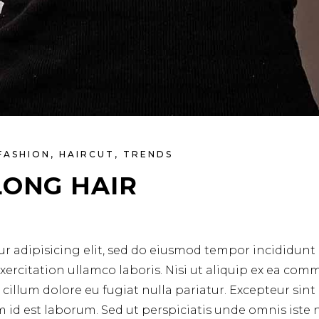
FASHION
,
HAIRCUT
,
TRENDS
LONG HAIR
r adipisicing elit, sed do eiusmod tempor incididunt 
ercitation ullamco laboris. Nisi ut aliquip ex ea com
e cillum dolore eu fugiat nulla pariatur. Excepteur si
m id est laborum. Sed ut perspiciatis unde omnis iste na