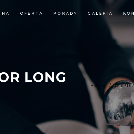
WNA
OFERTA
PORADY
GALERIA
KO
FOR LONG
HOME
/
INSPIR